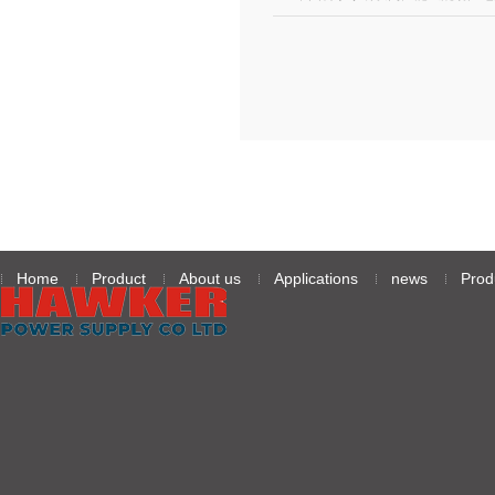
级无人机续航难题
Home
Product
About us
Applications
news
Prod