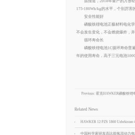
据报道，2018年量产的方形铝壳
175-180Wh/kg的水平，个别
安全性能好
磷酸铁锂电池正极材料电化学性
不会发生变化，不会燃烧爆炸，
循环寿命长
磷酸铁锂电池1C循环寿命普遍达20
年的使用寿命，高于三元电池100
Previous:
霍克HAWKER磷酸铁锂电
Related News
HAWKER 12 PZS 1860 Uzbekistan
Car tractor battery
中国科学家研发高比能氢混动力电