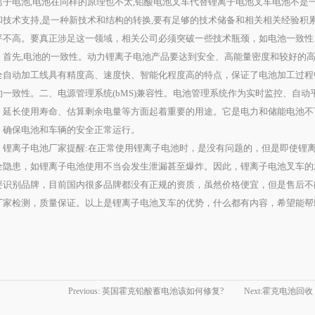
离子电池,电池在同样的原理也不太,铅酸电池叉车代替锂离子电池叉车电池不是
和技术支持,是一种新技术和结构的转换,要有足够的技术储备和相关相关经验积
平不高。要真正涉足这一领域，相关公司必须突破一些技术瓶颈，如电池一致性、
先,电池的一致性。动力锂离子电池产品要达到安全、高能量密度和较好的高
全自动加工线具有精度高、速度快、智能化程度高的特点，保证了电池加工过程
的一致性。二、电源管理系统(bMS)兼容性。电池管理系统作为实时监控、自
、延长使用寿命、估算剩余电量等方面起着重要的用途。它是电力和储能电池不
，确保电池和车辆的安全正常运行。
离子电池厂家提醒:在正常使用锂离子电池时，是没有问题的，但是即使锂离
全隐患，如锂离子电池使用不当会发生泄漏甚至爆炸。因此，锂离子电池叉车的
要识别品牌，目前国内很多品牌都没有正规的资质，虽然价格便宜，但是售后不
厂家检测，质量保证。以上是锂离子电池叉车的优势，什么都有内容，希望能帮
Previous:
英国霍克铅酸蓄电池该如何修复?
Next:
霍克电池回收