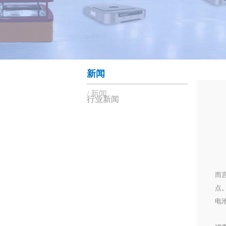
新闻
新闻
行业新闻
原
叉
随
而
点
电
要