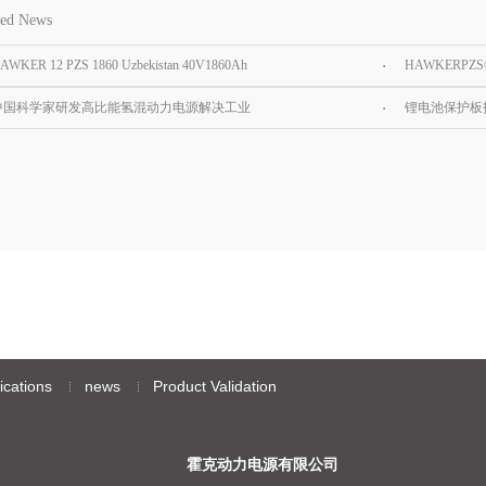
ted News
AWKER 12 PZS 1860 Uzbekistan 40V1860Ah
HAWKERPZ
r tractor battery
中国科学家研发高比能氢混动力电源解决工业
锂电池保护板
级无人机续航难题
方法
ications
news
Product Validation
霍克动力电源有限公司