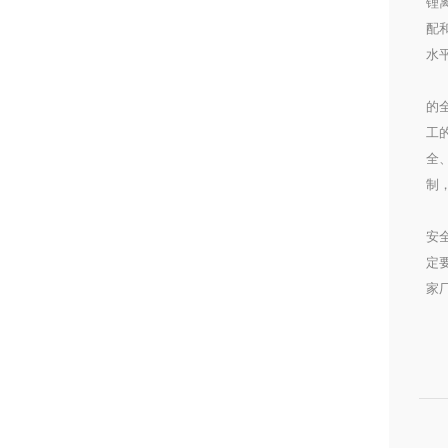
锂
配
水
首
的
工
全
制
锂
安
定
家