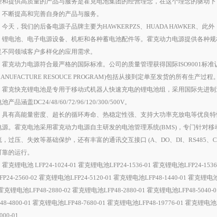
望和提供高质量的产品与服务是霍克电池集团的经营理念，在这个理念的驱动下
，不断提高和完善自身的产品与服务。
天，我们的后备电源子品牌主要为HAWKERPZS、HUADA HAWKER、此
、锂电池、电子电源设备、机柜和各种蓄电池配件等。霍克动力电源提供各种规
足不同领域客户多样化的应用需求。
克动力电源符合最严格的国际标准。公司的质量管理获得国际ISO9001标准认证
MANUFACTURE RESOUCE PROGRAM)包括从接到定单至发货的所有生产过程
克快充锂电池是专用于移动式机器人快速充电的锂电池组，采用国际先进制造工艺的
池产品涵盖DC24/48/60/72/96/120/300/500V。
有高能量密度、超长的循环寿命、热稳定性强、支持大功率充放电等优良特
电源。霍克电池采用霍克动力电源自主研发的电池管理系统(BMS)，专门针对
，过压、失效等基础保护，还有丰富的通讯交互接口 (A、DO、DI、RS485、CA
可靠的运行。
锂电池 LFP24-1024-01 霍克锂电池LFP24-1536-01 霍克锂电池LFP24-1536-
FP24-2560-02 霍克锂电池LFP24-5120-01 霍克锂电池LFP48-1440-01 霍克锂电池L
 霍克锂电池LFP48-2880-02 霍克锂电池LFP48-2880-01 霍克锂电池LFP48-5040
P48-4800-01 霍克锂电池LFP48-7680-01 霍克锂电池LFP48-19776-01 霍克锂电池L
000-01