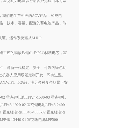
，霍克动力电源以协助客户完成目标为宗
外，我们也生产相关的AGV产品，如充电
格、技术、容量、配置的蓄电池产品，能
。运作系统遵从M.R.P
。
磷酸铁锂(LiFeP04)材料电芯，霍
性，是新一代稳定、安全、可靠的绿色动
移动机器人应用场景定制开发，即有过温、
N.WIFI、5G等)，满足多种复杂场景下安
02 霍克锂电池 LFP24-1536-03 霍克锂电
FP48-1920-02 霍克锂电池LFP48-2400-
-01 霍克锂电池LFP48-4800-02 霍克锂电池
FP48-13440-01 霍克锂电池LFP500-