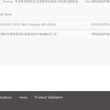
Previous:
华达霍克锂电池 艾诺斯华达电池 华达霍克蓄电池
Next:
锂电池保护板
HUADA电池
ted News
AWKER 12 PZS 1860 Uzbekistan 40V1860Ah
HAWKERPZ
r tractor battery
中国科学家研发高比能氢混动力电源解决工业
锂电池保护板
级无人机续航难题
方法
ications
news
Product Validation