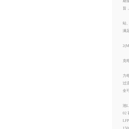
期
旨
今
站
满
霍
2(
霍
克电
具
力
过流
全
霍克
池L
02
LF
150