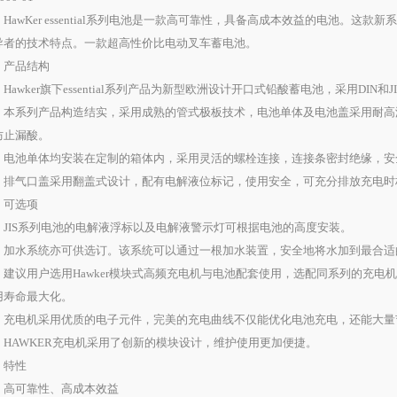
awKer essential系列电池是一款高可靠性，具备高成本效益的电池。这
导者的技术特点。一款超高性价比电动叉车蓄电池。
品结构
wker旗下essential系列产品为新型欧洲设计开口式铅酸蓄电池，采用DIN和J
系列产品构造结实，采用成熟的管式极板技术，电池单体及电池盖采用耐高
防止漏酸。
池单体均安装在定制的箱体内，采用灵活的螺栓连接，连接条密封绝缘，安
气口盖采用翻盖式设计，配有电解液位标记，使用安全，可充分排放充电时
选项
IS系列电池的电解液浮标以及电解液警示灯可根据电池的高度安装。
水系统亦可供选订。该系统可以通过一根加水装置，安全地将水加到最合适
议用户选用Hawker模块式高频充电机与电池配套使用，选配同系列的充电
用寿命最大化。
电机采用优质的电子元件，完美的充电曲线不仅能优化电池充电，还能大量
AWKER充电机采用了创新的模块设计，维护使用更加便捷。
特性
可靠性、高成本效益