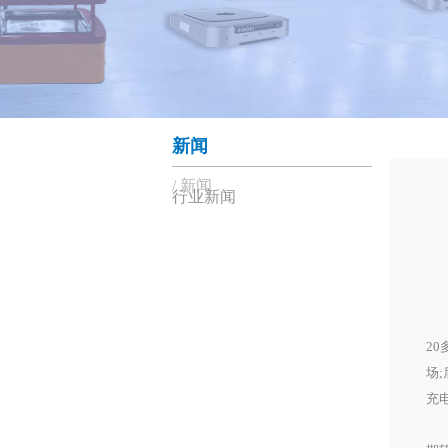
新闻
新闻
行业新闻
华
HA
霍
2
场
充
霍