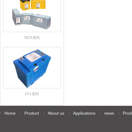
T&TE系列
EVL系列
Home
Product
About us
Applications
news
Prod