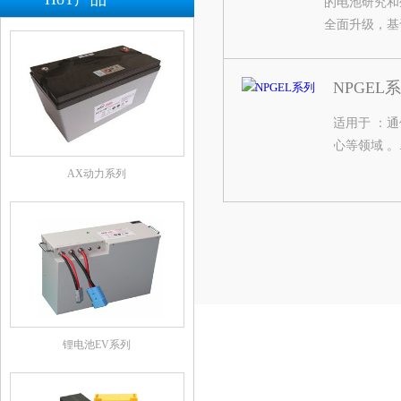
的电池研究和
领域得到了广泛的
全面升级，基于
NPGEL
列电池在安装
用户提供最佳解
适用于 ：
心等领域 。.
AX动力系列
锂电池EV系列