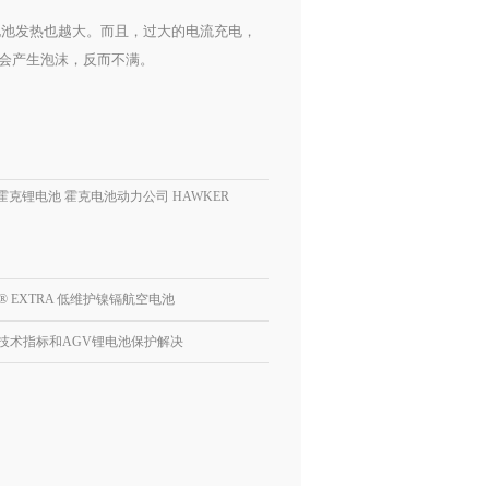
电池发热也越大。而且，过大的电流充电，
会产生泡沫，反而不满。
达霍克锂电池 霍克电池动力公司 HAWKER
S® EXTRA 低维护镍镉航空电池
技术指标和AGV锂电池保护解决