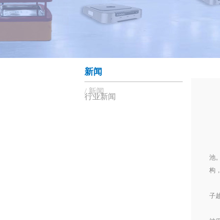
新闻
新闻
行业新闻
霍
以
池
构
同
子
没