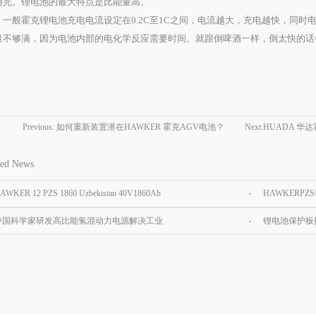
用完。锂电池的最大特点是比能量高。
般霍克锂电池充电电流设定在0.2C至1C之间，电流越大，充电越快，同时
量不够满，因为电池内部的电化学反应需要时间。就跟倒啤酒一样，倒太快的话
Previous:
如何重新装置潜在HAWKER 霍克AGV电池？
Next:
HUADA 华
Battery
ted News
AWKER 12 PZS 1860 Uzbekistan 40V1860Ah
HAWKERPZ
r tractor battery
中国科学家研发高比能氢混动力电源解决工业
锂电池保护板
级无人机续航难题
方法