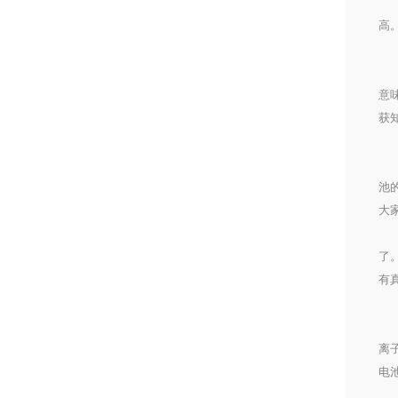
锂
高
充
从
意
获
充
因
池
大
具
了
有
存
当
离
电