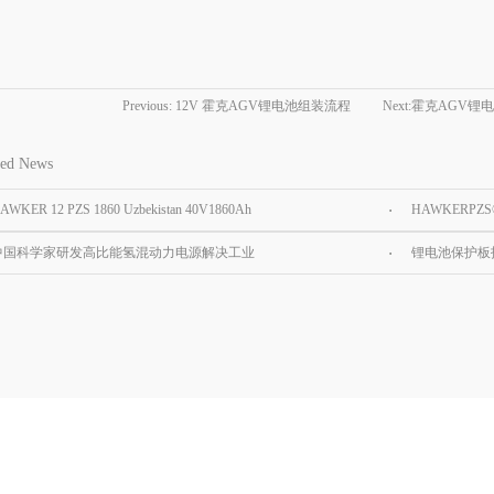
Previous:
12V 霍克AGV锂电池组装流程
Next:
霍克AGV锂电
方案
ted News
AWKER 12 PZS 1860 Uzbekistan 40V1860Ah
HAWKERPZ
r tractor battery
中国科学家研发高比能氢混动力电源解决工业
锂电池保护板
级无人机续航难题
方法