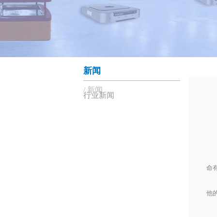
新闻
新闻
行业新闻
华
充
充
命
关
他
充