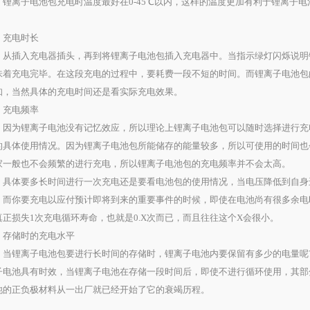
离子电池包充电时温度最好在0-45℃以内，这样的温度更加有利于锂离子电
。
电时长
插入充电器插头，再到将锂离子电池包插入充电器中。当指示绿灯闪烁说明
味着充电完毕。在这段充电的过程中，要耗费一段不短的时间。而锂离子电池包
知，当然具体的充电时间还是看实际充电效果。
电频率
为锂离子电池没有记忆效应，所以理论上锂离子电池包可以随时选择进行充
的具体使用情况。因为锂离子电池包所能储存的能量较多，所以可使用的时间也
家一般也不会频繁的进行充电，所以锂离子电池包的充电频率并不会太高。
体要多长时间进行一次充电还是要看电池包的使用情况，当电压降低到自身
。而你要充电以应付预计即将到来的重要事件的时候，即使在电池尚有很多余电
真正损失1次充电循环寿命，也就是0.X次而已，而且往往这个X会很小。
储时的充电水平
锂离子电池包要进行长时间的存储时，锂离子电池内要保留有多少的电量呢?
子电池具有时效，当锂离子电池在存储一段时间后，即使不进行循环使用，其部
池的正负极材料从一出厂就已经开始了它的衰竭历程。